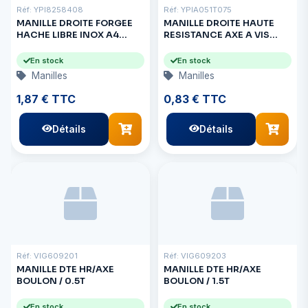
Réf: YPI8258408
Réf: YPIA051T075
MANILLE DROITE FORGEE
MANILLE DROITE HAUTE
HACHE LIBRE INOX A4
RESISTANCE AXE A VIS
8x16mm
ROUGE-8MM
En stock
En stock
Manilles
Manilles
1,87 € TTC
0,83 € TTC
Détails
Détails
Réf: VIG609201
Réf: VIG609203
MANILLE DTE HR/AXE
MANILLE DTE HR/AXE
BOULON / 0.5T
BOULON / 1.5T
En stock
En stock