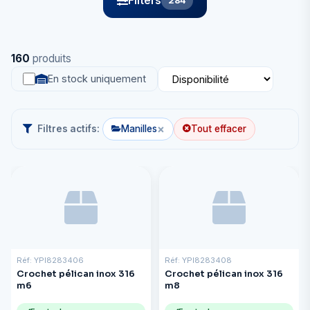
Filters
284
160
produits
En stock uniquement
×
Filtres actifs:
Manilles
Tout effacer
Réf: YPI8283406
Réf: YPI8283408
Crochet pélican inox 316
Crochet pélican inox 316
m6
m8