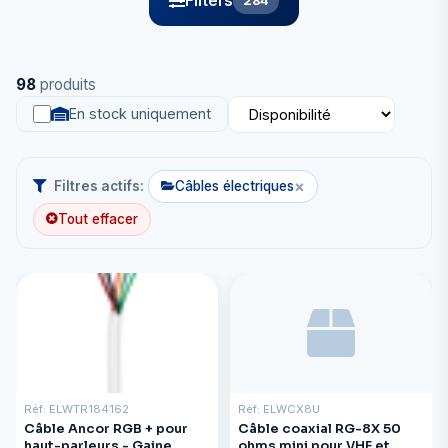
Filters
284
98
produits
En stock uniquement
×
Filtres actifs:
Câbles électriques
Tout effacer
Réf: ELWTR184162
Réf: ELWCX8U
Câble Ancor RGB + pour
Câble coaxial RG-8X 50
haut-parleurs - Gaine
ohms mini pour VHF et