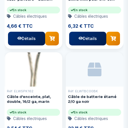
ronde 18/4 + 16/2 - Bobine
autres
de 76 m (250 pi)
En stock
En stock
Câbles électriques
Câbles électriques
4,66 € TTC
6,32 € TTC
Détails
Détails
Réf: ELWSPK162
Réf: ELWTBC00BK
Câble d'enceinte, plat,
Câble de batterie étamé
double, 16/2 ga, marin
2/0 ga noir
En stock
En stock
Câbles électriques
Câbles électriques