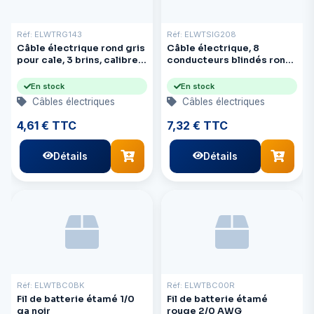
Réf: ELWTRG143
Réf: ELWTSIG208
Câble électrique rond gris
Câble électrique, 8
pour cale, 3 brins, calibre
conducteurs blindés ronds
14
20 AWG Signa
En stock
En stock
Câbles électriques
Câbles électriques
4,61 € TTC
7,32 € TTC
Détails
Détails
Réf: ELWTBC0BK
Réf: ELWTBC00R
Fil de batterie étamé 1/0
Fil de batterie étamé
ga noir
rouge 2/0 AWG