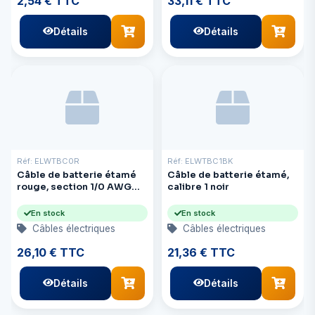
2,54 € TTC
33,11 € TTC
Détails
Détails
Réf: ELWTBC0R
Réf: ELWTBC1BK
Câble de batterie étamé
Câble de batterie étamé,
rouge, section 1/0 AWG
calibre 1 noir
(50 mm²).
En stock
En stock
Câbles électriques
Câbles électriques
26,10 € TTC
21,36 € TTC
Détails
Détails