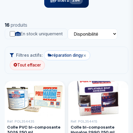
Filters
284
16
produits
En stock uniquement
×
Filtres actifs:
réparation dingy
Tout effacer
Réf: POL354435
Réf: POL354415
Colle PVC bi-composante
Colle bi-composante
3026 250 ml
Hypalon 2990 250 ml