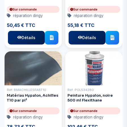
Sur commande
Sur commande
réparation dingy
réparation dingy
50,45 € TTC
55,18 € TTC
Détails
Détails
Réf: BMACHILLESFABT10
Réf: POL534280
Matériau Hypalon, Achilles
Peinture Hypalon, noire
T10 par pi²
500 ml Flexithane
Sur commande
Sur commande
réparation dingy
réparation dingy
78,73 € TTC
102,46 € TTC