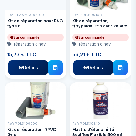
Réf: TEAWMBOXB100
Réf: POL319910G
Kit de réparation pour PVC
Kit de réparation,
type B
f/Hypalon Gris clair «clair»
Sur commande
Sur commande
réparation dingy
réparation dingy
15,77 € TTC
56,21 € TTC
Détails
Détails
Réf: POL319920G
Réf: POL539810
Kit de réparation, f/PVC
Mastic d'étanchéité
Gris
Sealflex Flexible 500 ml