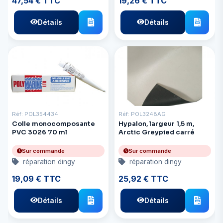
47,54 € TTC
19,26 € TTC
Détails
Détails
Réf: POL354434
Réf: POL3248AG
Colle monocomposante
Hypalon, largeur 1,5 m,
PVC 3026 70 ml
Arctic Greypied carré
Sur commande
Sur commande
réparation dingy
réparation dingy
19,09 € TTC
25,92 € TTC
Détails
Détails