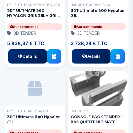
Réf: 3DTUT360HYPALONCOVER
Réf: 3DTUT300HYPALON
3DT ULTIMATE 360
3DT Ultimate 300 Hypalon
HYPALON GRIS 35L + GRIS
21L
MAISON
Sur commande
Sur commande
3D TENDER
3D TENDER
5 838,37 € TTC
3 738,24 € TTC
Détails
Détails
Réf: 3DTUT340HYPALON
Réf: 3DC11
3DT Ultimate 340 Hypalon
CONSOLE PACK TENDER +
21L
BANQUETTE ULTIMATE
Sur commande
Sur commande