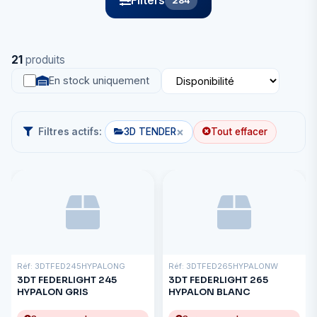
Filters
284
21
produits
En stock uniquement
×
Filtres actifs:
3D TENDER
Tout effacer
Réf: 3DTFED245HYPALONG
Réf: 3DTFED265HYPALONW
3DT FEDERLIGHT 245
3DT FEDERLIGHT 265
HYPALON GRIS
HYPALON BLANC