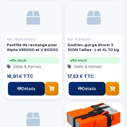
Réf: YPISP324100
Réf: PLA58360
Pastille de rechange pour
Soutien-gorge Storm 3
Alpha V85000 et V 90000
100N Tailles : L et XL 70 kg
En stock
En stock
Gilets & Harnais
Gilets & Harnais
16,91 € TTC
17,53 € TTC
Détails
Détails