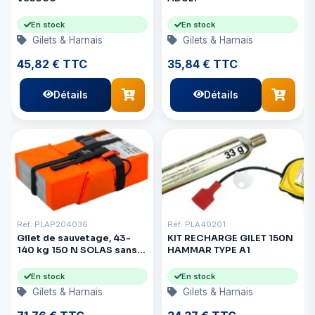
En stock
En stock
Gilets & Harnais
Gilets & Harnais
45,82 € TTC
35,84 € TTC
Détails
Détails
Réf: PLAP204036
Réf: PLA40201
Gilet de sauvetage, 43-
KIT RECHARGE GILET 150N
140 kg 150 N SOLAS sans
HAMMAR TYPE A1
feu, 39,5 x 27,5 x 14 cm
En stock
En stock
Gilets & Harnais
Gilets & Harnais