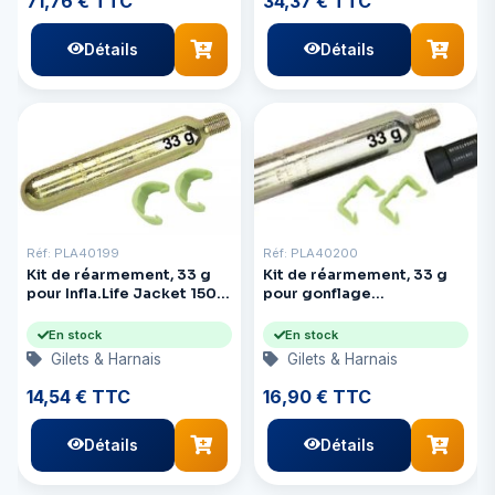
71,76 € TTC
34,37 € TTC
Détails
Détails
Réf: PLA40199
Réf: PLA40200
Kit de réarmement, 33 g
Kit de réarmement, 33 g
pour Infla.Life Jacket 150N
pour gonflage
(manuel)
automatique.Life-Jac
En stock
En stock
Gilets & Harnais
Gilets & Harnais
14,54 € TTC
16,90 € TTC
Détails
Détails