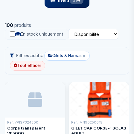
Filters
284
100
produits
En stock uniquement
×
Filtres actifs:
Gilets & Harnais
Tout effacer
Réf: YPISP324300
Réf: IMN90250615
Corps transparent
GILET CAP CORSE-1 SOLAS
V85000
ADULT