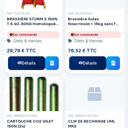
Réf: PLA58352
Réf: PLA59405
BRASSIÈRE STORM 3 150N
Brassière Solas
T:S 40-50KG Homologué
Nourrisson < 15kg sans feu
CE
flash
Sur commande
Sur commande
Gilets & Harnais
Gilets & Harnais
29,79 € TTC
76,52 € TTC
Détails
Détails
Réf: IMN90250482
Réf: IMN90250485
CARTOUCHE CO2 GILET
CLIP DE RECHANGE UML
150N (2u)
MKS