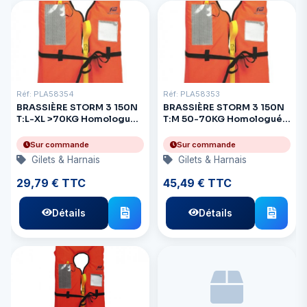
Réf: PLA58354
Réf: PLA58353
BRASSIÈRE STORM 3 150N
BRASSIÈRE STORM 3 150N
T:L-XL >70KG Homologué
T:M 50-70KG Homologué
CE
CE
Sur commande
Sur commande
Gilets & Harnais
Gilets & Harnais
29,79 € TTC
45,49 € TTC
Détails
Détails