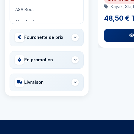
Kayak, Ski, 
ASA Boot
48,50 € 
Abus Lock
Adria Bandiere
Fourchette de prix
Airhead
Allied International
En promotion
Ambassador
Livraison
Ameritool
Anchor Miami Propeller
Ancor
Aqua Signal
Aquapac