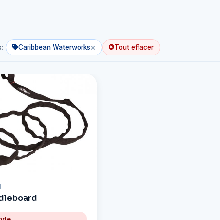
×
s:
Caribbean Waterworks
Tout effacer
H
ddleboard
nde