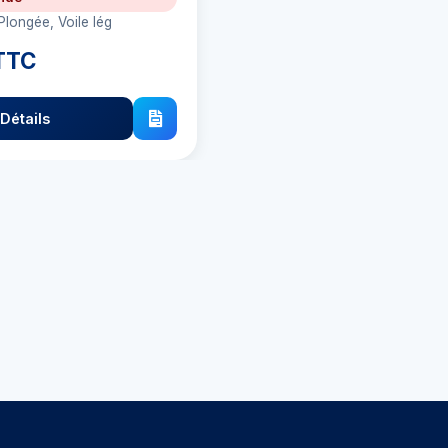
Plongée, Voile lég
TTC
Détails