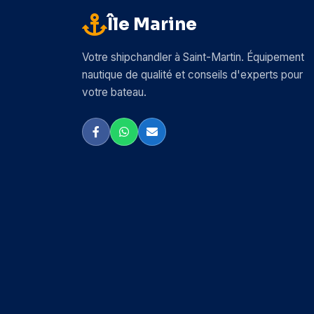
Île Marine
Arc Marine
Arrow
Votre shipchandler à Saint-Martin. Équipement
nautique de qualité et conseils d'experts pour
Attwood
votre bateau.
Autosol
AwlGrip
BEP Marine
Bainbridge
Barbour Plastic
Beckson
Bemis
Bennett Trim Tabs