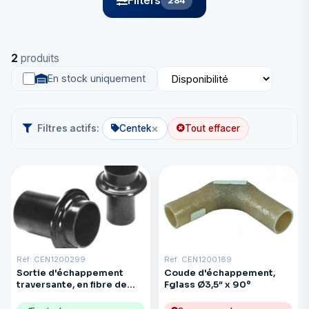
Filters
284
2
produits
En stock uniquement
×
Filtres actifs:
Centek
Tout effacer
Réf: CEN1200299
Réf: CEN1200189
Sortie d'échappement
Coude d'échappement,
traversante, en fibre de
Fglass Ø3,5″ x 90º
verre avec clapet en
caoutchouc Ø3″ noir