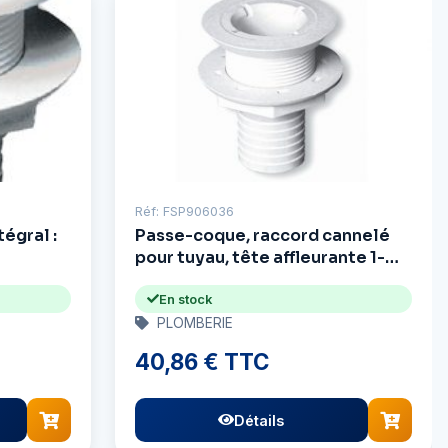
Réf: FSP906036
égral :
Passe-coque, raccord cannelé
pour tuyau, tête affleurante 1-
1/2" Mrln CF254
En stock
PLOMBERIE
40,86 € TTC
Détails