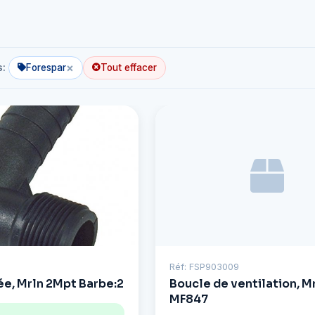
×
s:
Forespar
Tout effacer
Réf: FSP903009
e, Mrln 2Mpt Barbe:2
Boucle de ventilation, Mr
MF847