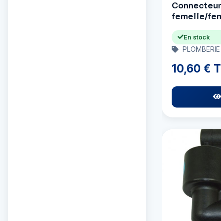
Connecteur,
femelle/fe
Arc Marine
Arrow
En stock
PLOMBERIE
Attwood
10,60 € 
Autosol
AwlGrip
BEP Marine
Bainbridge
Barbour Plastic
Beckson
Bemis
Bennett Trim Tabs