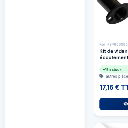
Réf: FSP906096
Kit de vida
écoulement 
En stock
autres pièc
17,16 € T