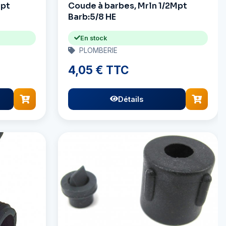
Mpt
Coude à barbes, Mrln 1/2Mpt
Barb:5/8 HE
En stock
PLOMBERIE
4,05 € TTC
Détails