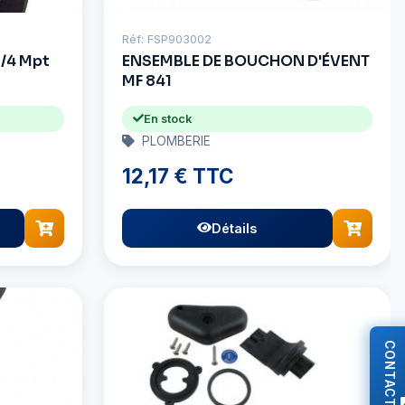
Réf: FSP903002
1/4 Mpt
ENSEMBLE DE BOUCHON D'ÉVENT
MF 841
En stock
PLOMBERIE
12,17 € TTC
Détails