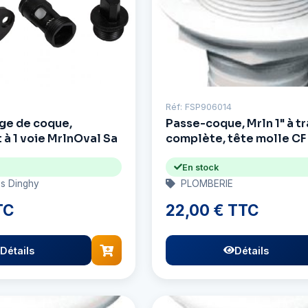
Réf: FSP906014
nge de coque,
Passe-coque, Mrln 1" à t
à 1 voie MrlnOval Sa
complète, tête molle CF
En stock
es Dinghy
PLOMBERIE
TC
22,00 € TTC
Détails
Détails