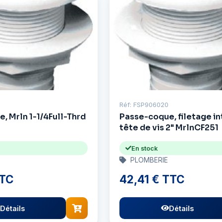
Réf: FSP906020
, Mrln 1-1/4Full-Thrd
Passe-coque, filetage int
tête de vis 2" MrlnCF251
En stock
PLOMBERIE
TTC
42,41 € TTC
Détails
Détails