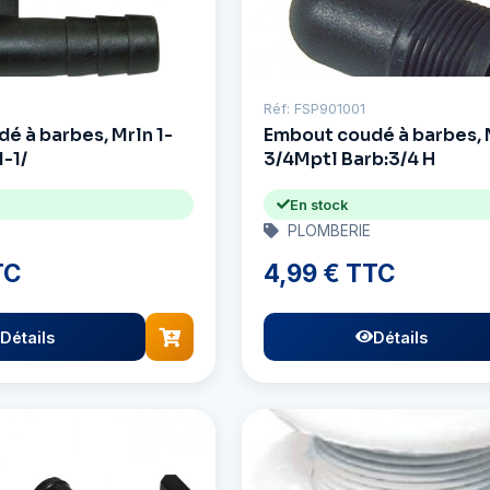
Réf: FSP901001
é à barbes, Mrln 1-
Embout coudé à barbes, 
1-1/
3/4Mptl Barb:3/4 H
En stock
PLOMBERIE
TC
4,99 € TTC
Détails
Détails