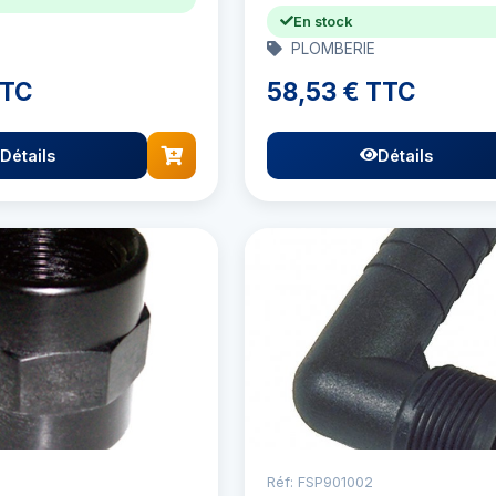
En stock
PLOMBERIE
TTC
58,53 € TTC
Détails
Détails
Réf: FSP901002