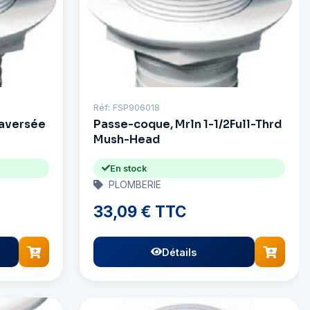
Réf: FSP906018
raversée
Passe-coque, Mrln 1-1/2Full-Thrd
Mush-Head
En stock
PLOMBERIE
33,09 € TTC
Détails