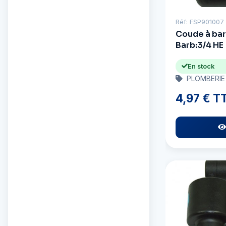
Berkley
Réf: FSP901007
Coude à bar
Bernard
Barb:3/4 HE
Biobor
En stock
PLOMBERIE
Voir toutes les marques
(254)
4,97 € T