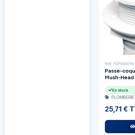
Réf: FSP906016
Passe-coque
Mush-Head
En stock
PLOMBERIE
25,71 € 