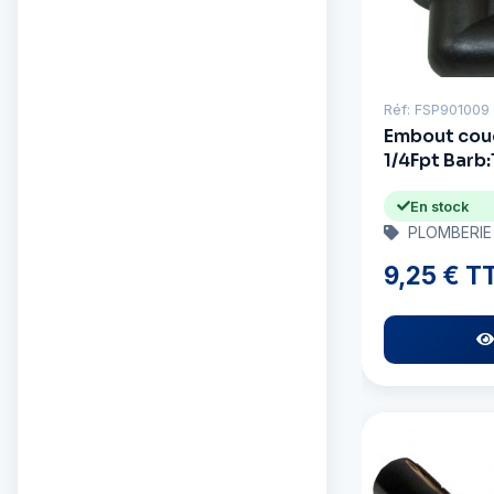
Réf: FSP901009
Embout coud
1/4Fpt Barb:
En stock
PLOMBERIE
9,25 € T