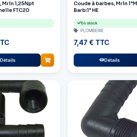
 Mrln 1,25Npt
Coude à barbes, Mrln 1"
melle FTC20
Barb:1" HE
En stock
PLOMBERIE
TTC
7,47 € TTC
Détails
Détails