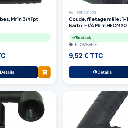
Réf: FSP901003
bes, Mrln 3/4Fpt
Coude, filetage mâle : 1-
Barb : 1-1/4 Mrln HECM20
En stock
PLOMBERIE
TC
9,52 € TTC
Détails
Détails