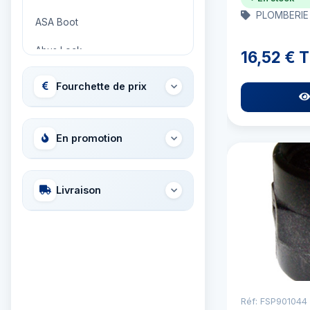
PLOMBERIE
ASA Boot
Abus Lock
16,52 € 
Adria Bandiere
Fourchette de prix
Airhead
Allied International
En promotion
Ambassador
Livraison
Ameritool
Anchor Miami Propeller
Ancor
Aqua Signal
Réf: FSP901044
Aquapac