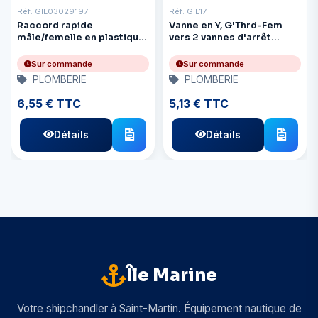
Réf: GIL03029197
Réf: GIL17
Raccord rapide
Vanne en Y, G'Thrd-Fem
mâle/femelle en plastique
vers 2 vannes d'arrêt
pour robinet
G'Thrd
Sur commande
Sur commande
PLOMBERIE
PLOMBERIE
6,55 € TTC
5,13 € TTC
Détails
Détails
Île Marine
Votre shipchandler à Saint-Martin. Équipement nautique de