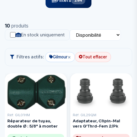
Filters
284
10
produits
En stock uniquement
×
Filtres actifs:
Gilmour
Tout effacer
Réf: GIL01HM
Réf: GIL29QM
Réparateur de tuyau,
Adaptateur, Clipin-Mal
double Ø : 5/8" à monter
vers G'Thrd-Fem 2/Pk