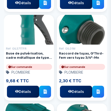
Détails
Détails
Réf: GIL571TFR
Réf: GIL01M
Buse de pulvérisation,
Raccord de tuyau, G'Thrd-
cadre métallique de type
Fem vers tuyau 3/4"-Mn
Husky
Sur commande
Sur commande
PLOMBERIE
PLOMBERIE
9,68 € TTC
2,30 € TTC
Détails
Détails