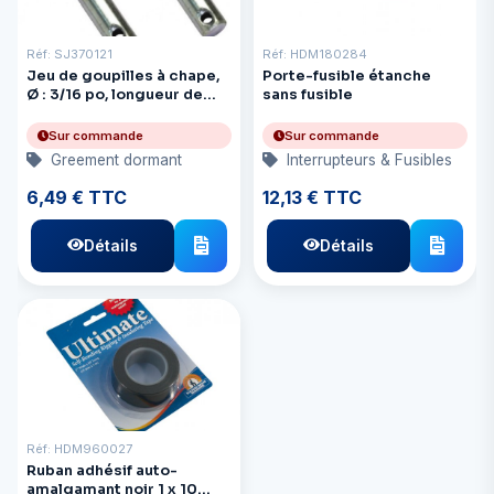
Réf: SJ370121
Réf: HDM180284
Jeu de goupilles à chape,
Porte-fusible étanche
Ø : 3/16 po, longueur de
sans fusible
poignée : 1,75 po, 2/P
Sur commande
Sur commande
Greement dormant
Interrupteurs & Fusibles
6,49 € TTC
12,13 € TTC
Détails
Détails
Réf: HDM960027
Ruban adhésif auto-
amalgamant noir 1 x 10