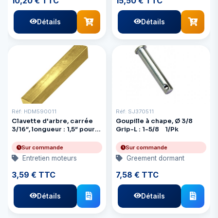
10,20 € TTC
15,50 € TTC
Détails
Détails
Réf: HDM590011
Réf: SJ370511
Clavette d'arbre, carrée
Goupille à chape, Ø 3/8
3/16″, longueur : 1,5″ pour
Grip-L : 1-5/8 1/Pk
arbre Ø 3/4″
Sur commande
Sur commande
Entretien moteurs
Greement dormant
3,59 € TTC
7,58 € TTC
Détails
Détails