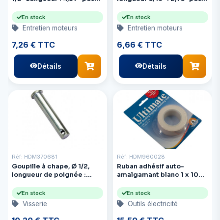
arbre Ø2″
arbre de Ø 1,25″ à 1,37″
En stock
En stock
Entretien moteurs
Entretien moteurs
7,26 € TTC
6,66 € TTC
Détails
Détails
Réf: HDM370681
Réf: HDM960028
Goupille à chape, Ø 1/2,
Ruban adhésif auto-
longueur de poignée :
amalgamant blanc 1 x 10
2 pouces, 1 paquet
Ultimate
En stock
En stock
Visserie
Outils électricité