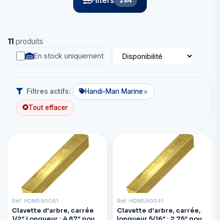
Filters
284
11
produits
En stock uniquement
×
Filtres actifs:
Handi-Man Marine
Tout effacer
Réf: HDM590081
Réf: HDM590041
Clavette d'arbre, carrée
Clavette d'arbre, carrée,
1/2″ Longueur : 4,87″ pour
longueur 5/16″ : 2,75″ pour