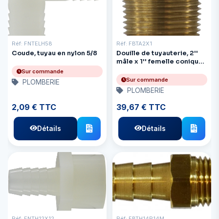
Réf: FNTELH58
Réf: FBTA2X1
Coude, tuyau en nylon 5/8
Douille de tuyauterie, 2''
mâle x 1'' femelle conique
en laiton
Sur commande
Sur commande
PLOMBERIE
PLOMBERIE
2,09 € TTC
39,67 € TTC
Détails
Détails
Réf: FNTH12X12
Réf: FBTH14P14M