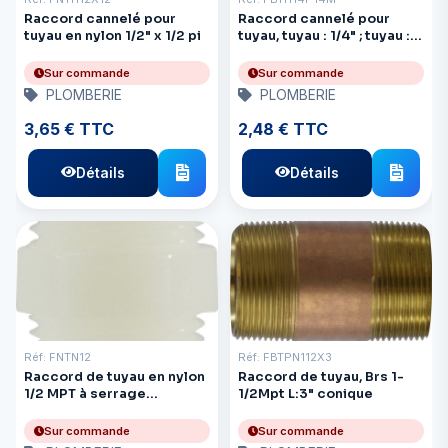
Raccord cannelé pour
Raccord cannelé pour
tuyau en nylon 1/2" x 1/2 pi
tuyau, tuyau : 1/4" ; tuyau :
1/4 Mpt conique Brs
Sur commande
Sur commande
PLOMBERIE
PLOMBERIE
3,65 € TTC
2,48 € TTC
Détails
Détails
Réf: FNTN12
Réf: FBTPN112X3
Raccord de tuyau en nylon
Raccord de tuyau, Brs 1-
1/2 MPT à serrage
1/2Mpt L:3" conique
hexagonal
Sur commande
Sur commande