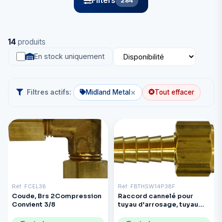
Filters
284
14
produits
En stock uniquement
×
Filtres actifs:
Midland Metal
Tout effacer
Réf: FCEL38
Réf: FBTHSW14P38F
Coude, Brs 2Compression
Raccord cannelé pour
Convient 3/8
tuyau d'arrosage, tuyau
pivotant : tuyau de 1/4″ :
écrou en F de 3/8″ en laiton