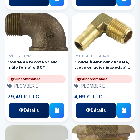
Réf: FBTEL2MF
Réf: FBTELH38P14M
Coude en bronze 2" NPT
Coude à embout cannelé,
mâle femelle 90°
tuyau en acier inoxydable :
3/8 pouce, diamètre du
tuyau : 3 1/4 pouces
Sur commande
Sur commande
PLOMBERIE
PLOMBERIE
79,49 € TTC
4,69 € TTC
Détails
Détails