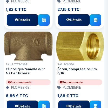
PLOMBERIE
PLOMBERIE
1,82 € TTC
27,15 € TTC
Détails
Détails
Réf: FBTTT038F
Réf: FCN516
Té conique femelle 3/8″
Écrou, compression Brs
NPT en bronze
5/16
Sur commande
Sur commande
PLOMBERIE
PLOMBERIE
6,86 € TTC
1,88 € TTC
Détails
Détails