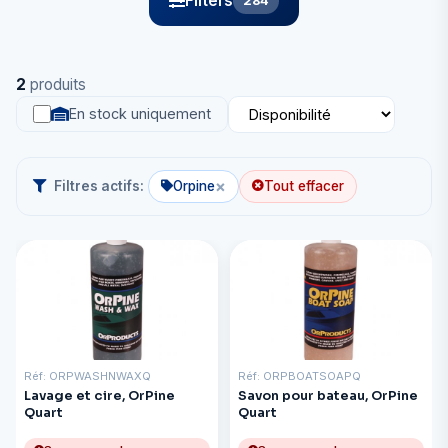
Filters
284
2
produits
En stock uniquement
×
Filtres actifs:
Orpine
Tout effacer
Réf: ORPWASHNWAXQ
Réf: ORPBOATSOAPQ
Lavage et cire, OrPine
Savon pour bateau, OrPine
Quart
Quart