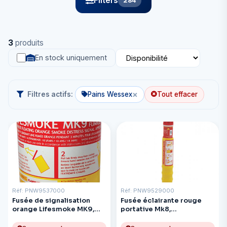
Filters
284
3
produits
En stock uniquement
×
Filtres actifs:
Pains Wessex
Tout effacer
Réf: PNW9537000
Réf: PNW9529000
Fusée de signalisation
Fusée éclairante rouge
orange Lifesmoke MK9,
portative Mk8,
homologuée SOLAS par la
homologuée SOLAS par la
Garde côtière américaine
Garde côtière américaine