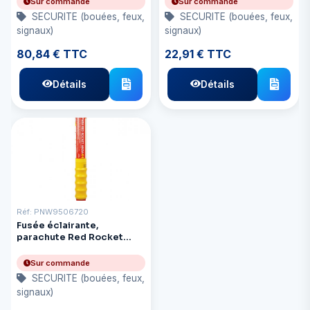
Sur commande
Sur commande
SECURITE (bouées, feux,
SECURITE (bouées, feux,
signaux)
signaux)
80,84 € TTC
22,91 € TTC
Détails
Détails
Réf: PNW9506720
Fusée éclairante,
parachute Red Rocket
Mk8a, homologuée SOLAS
par la Garde côtière
Sur commande
américaine
SECURITE (bouées, feux,
signaux)