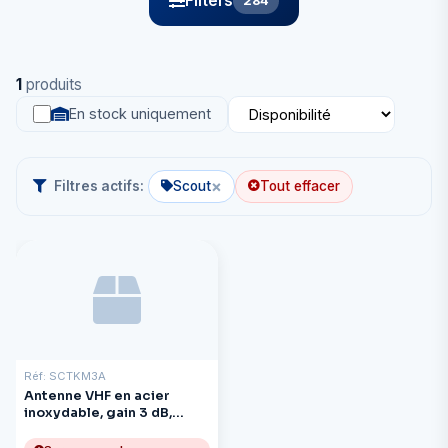
Filters
284
1
produits
En stock uniquement
×
Filtres actifs:
Scout
Tout effacer
Réf: SCTKM3A
Antenne VHF en acier
inoxydable, gain 3 dB,
longueur : 1 m (3,3 pi)