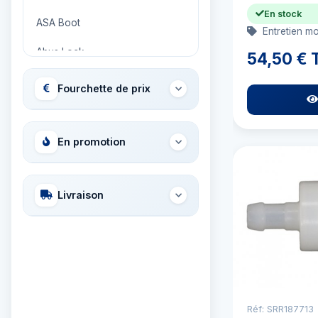
En stock
ASA Boot
Entretien mo
Abus Lock
54,50 € 
Adria Bandiere
Fourchette de prix
Airhead
Allied International
En promotion
Ambassador
Livraison
Ameritool
Anchor Miami Propeller
Ancor
Aqua Signal
Réf: SRR187713
Aquapac