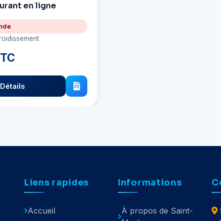
burant en ligne
nde
froidissement
TTC
Détails
Liens rapides
Informations
C
Accueil
À propos de Saint-