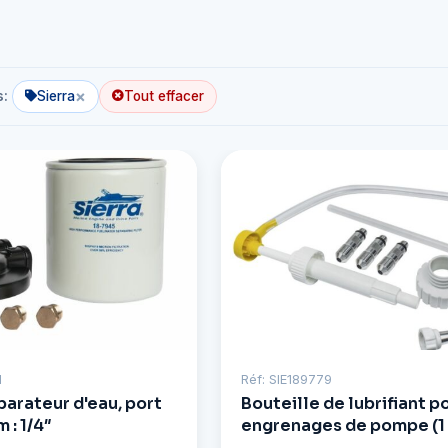
×
s:
Sierra
Tout effacer
1
Réf: SIE189779
éparateur d'eau, port
Bouteille de lubrifiant p
 : 1/4″
engrenages de pompe (1 l
gallon)