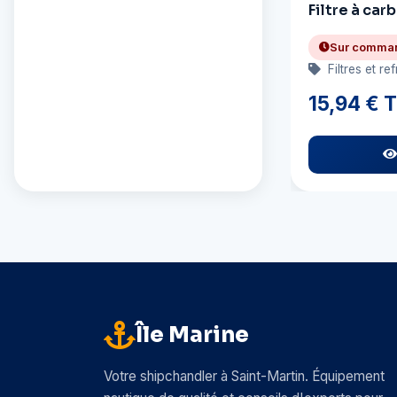
Filtre à car
Arc Marine
Sur comma
Arrow
Filtres et re
15,94 € 
Attwood
Autosol
AwlGrip
BEP Marine
Bainbridge
Barbour Plastic
Beckson
Île Marine
Bemis
Votre shipchandler à Saint-Martin. Équipement
Bennett Trim Tabs