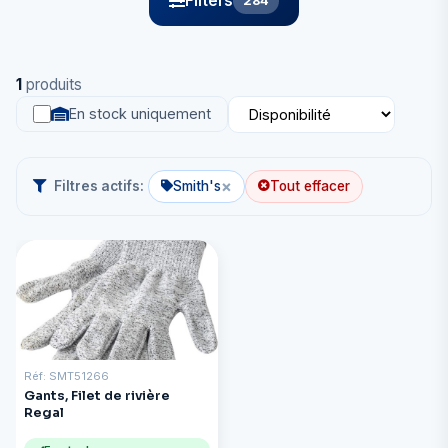
Filters
284
1
produits
En stock uniquement
×
Filtres actifs:
Smith's
Tout effacer
Réf: SMT51266
Gants, Filet de rivière
Regal