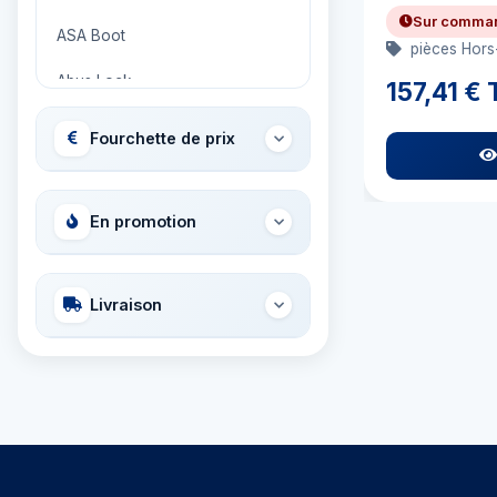
Sur comma
ASA Boot
pièces Hors
Abus Lock
157,41 €
Adria Bandiere
Fourchette de prix
Airhead
Allied International
En promotion
Ambassador
Livraison
Ameritool
Anchor Miami Propeller
Ancor
Aqua Signal
Aquapac