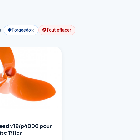
×
s:
Torqeedo
Tout effacer
qeed v19/p4000 pour
se Tiller