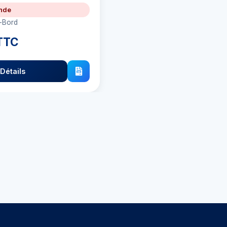
nde
-Bord
 TTC
Détails