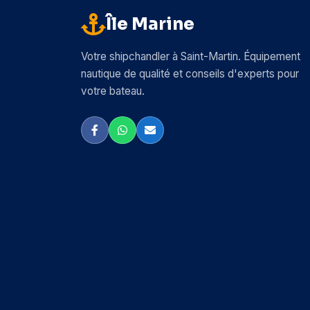
Île Marine
Arc Marine
Arrow
Votre shipchandler à Saint-Martin. Équipement
nautique de qualité et conseils d'experts pour
Attwood
votre bateau.
Autosol
AwlGrip
BEP Marine
Bainbridge
Barbour Plastic
Beckson
Bemis
Bennett Trim Tabs