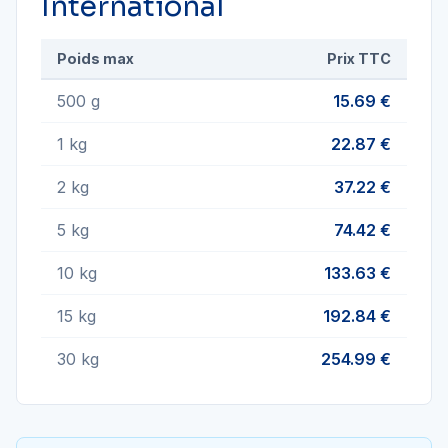
International
Poids max
Prix TTC
500 g
15.69 €
1 kg
22.87 €
2 kg
37.22 €
5 kg
74.42 €
10 kg
133.63 €
15 kg
192.84 €
30 kg
254.99 €