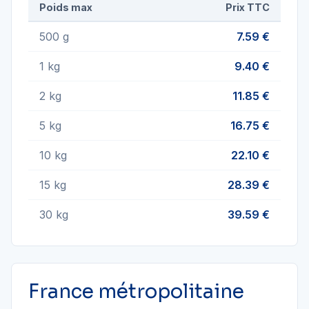
Poids max
Prix TTC
500 g
7.59 €
1 kg
9.40 €
2 kg
11.85 €
5 kg
16.75 €
10 kg
22.10 €
15 kg
28.39 €
30 kg
39.59 €
France métropolitaine