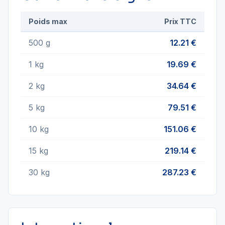
Poids max
Prix TTC
500 g
12.21 €
1 kg
19.69 €
2 kg
34.64 €
5 kg
79.51 €
10 kg
151.06 €
15 kg
219.14 €
30 kg
287.23 €